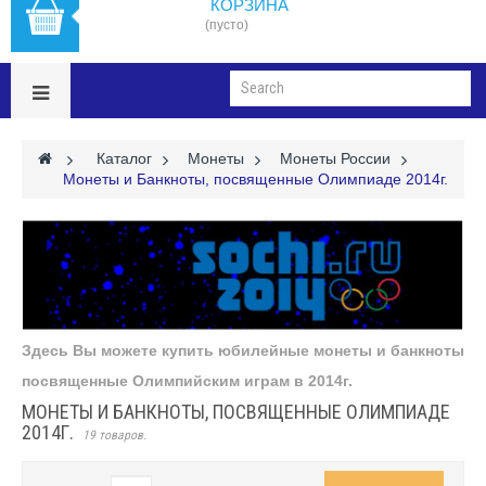
КОРЗИНА
(пусто)
>
Каталог
>
Монеты
>
Монеты России
>
Монеты и Банкноты, посвященные Олимпиаде 2014г.
Здесь Вы можете купить юбилейные монеты и банкноты
посвященные Олимпийским играм в 2014г.
МОНЕТЫ И БАНКНОТЫ, ПОСВЯЩЕННЫЕ ОЛИМПИАДЕ
2014Г.
19 товаров.